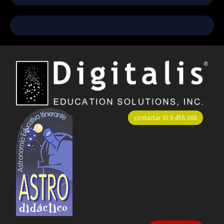
contactar 619.456.368