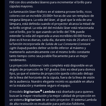
F90 con dos unidades láseres para incrementar el brillo para
cúpulas mayores.
La iluminación láser-fósforo en el sistema provee brillo, ricos
colores con un increible 20.000+ horas de uso sin remplazo de
ninguna lámpara. La vida del láser, al igual que la vida de una
lámpara, está definida cuando el proyector alcanza la mitad de
su brillo original. La vida útil del módulo láser está relacionada
con el brillo, por lo que usando un brillo del 75% puede
extender la vida útil esperada a unas increíbles 60.000 horas.
¡Esto es 8 horas diarias, cada día, durante más de 20 años! Con
la función incorporada de
Salida de Luz Constante
(
Constant
Light Output
) puedes definir un brillo inferior al máximo y
mantenerlo automáticamente con el mismo brillo constante
tanto tiempo como sea posible físicamente para un mejor
rendimiento.
La proyección
fulldome
/ cielo completo está disponible en un
ángulo de proyección de 167 grados. Esto es ideal para domos
fijos, ya que el sistema de proyección queda colocado debajo
de la línea del horizonte de la cúpula, fuera de la línea de visión
de la audiencia. Nuestro elegante recinto es ajustable en altura
en la instalación y mantiene seguro el equipo.
®
El modelo
Digitarium
Lambda
está diseñado para quienes
buscan la mayor resolución y la mejor calidad de proyección en
un sistema
Digitarium
de un solo proyector. El sistema Lambda
de alta resolución es invaluable para películas fulldome,