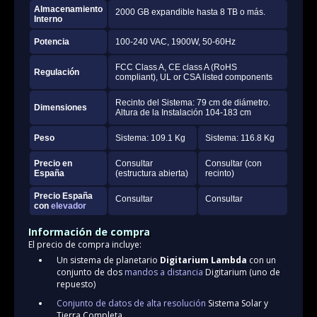
Almacenamiento
2000 GB expandible hasta 8 TB o más.
Interno
Potencia
100-240 VAC, 1900W, 50-60Hz
FCC Class A, CE class A (RoHS
Regulación
compliant), UL or CSA listed components
Recinto del Sistema: 79 cm de diámetro.
Dimensiones
Altura de la Instalación 104-183 cm
Peso
Sistema: 109.1 Kg
Sistema: 116.8 Kg
Precio en
Consultar
Consultar (con
España
(estructura abierta)
recinto)
Precio España
Consultar
Consultar
con
elevador
Información de compra
El precio de compra incluye:
Un sistema de planetario
Digitarium Lambda
con un
conjunto de dos
mandos a distancia
Digitarium (uno de
repuesto)
Conjunto de datos de alta resolución
Sistema Solar y
Tierra Completa