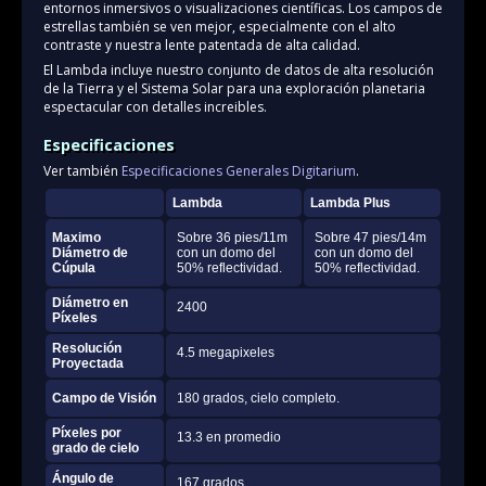
entornos inmersivos o visualizaciones científicas. Los campos de
estrellas también se ven mejor, especialmente con el alto
contraste y nuestra lente patentada de alta calidad.
El Lambda incluye nuestro conjunto de datos de alta resolución
de la Tierra y el Sistema Solar para una exploración planetaria
espectacular con detalles increibles.
Especificaciones
Ver también
Especificaciones Generales Digitarium
.
Lambda
Lambda Plus
Maximo
Sobre 36 pies/11m
Sobre 47 pies/14m
Diámetro de
con un domo del
con un domo del
Cúpula
50% reflectividad.
50% reflectividad.
Diámetro en
2400
Píxeles
Resolución
4.5 megapixeles
Proyectada
Campo de Visión
180 grados, cielo completo.
Píxeles por
13.3 en promedio
grado de cielo
Ángulo de
167 grados