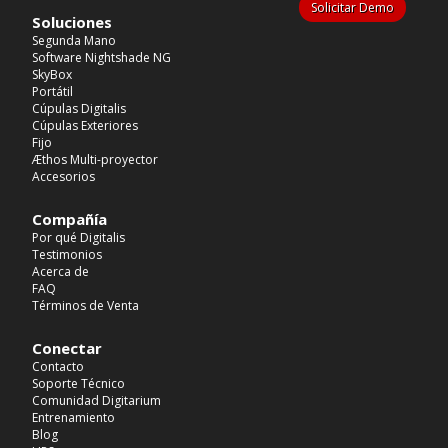
Solicitar Demo
Soluciones
Segunda Mano
Software Nightshade NG
SkyBox
Portátil
Cúpulas Digitalis
Cúpulas Exteriores
Fijo
Æthos Multi-proyector
Accesorios
Compañía
Por qué Digitalis
Testimonios
Acerca de
FAQ
Términos de Venta
Conectar
Contacto
Soporte Técnico
Comunidad Digitarium
Entrenamiento
Blog